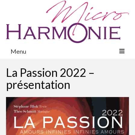
Menu
Présentation
La Passion 2022 –
Concerts
présentation
La Passion 2022
Galerie
Nous Soutenir
Contact